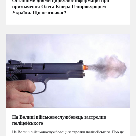
Останніми днями циркулює інформація про
призначення Олега Кіпера Генпрокурором
України. Що це означає?
На Волині військовослужбовець застрелив
поліцейського
На Волині військовослужбовець застрелив поліцейського. Про це