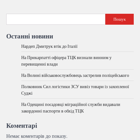
Пошук
Останні новини
Нардеп Дмитрук втік до Італії
На Прикарпатті офіцера ТЦК визнали винним у
перевищенні влади
На Волині військовослужбовець застрелив поліцейського
Полковник Сил логістики ЗСУ вивіз товари із захопленої
Суджі
На Одещині посадовці міграційної служби видавали
закордонні паспорти в обхід ТЦК
Коментарі
Немає коментарів до показу.