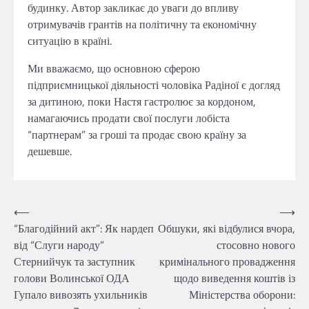
будинку. Автор закликає до уваги до впливу
отримувачів грантів на політичну та економічну
ситуацію в країні.
Ми вважаємо, що основною сферою
підприємницької діяльності чоловіка Радіної є догляд
за дитиною, поки Настя гастролює за кордоном,
намагаючись продати свої послуги лобіста
“партнерам” за гроші та продає свою країну за
дешевше.
Навігація
⟵
⟶
“Благодійний акт”: Як нардеп
Обшуки, які відбулися вчора,
записів
від “Слуги народу”
стосовно нового
Стернийчук та заступник
кримінального провадження
голови Волинської ОДА
щодо виведення коштів із
Гупало вивозять ухильників
Міністерства оборони: